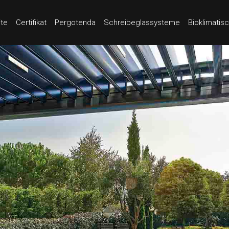
ite
Certifikat
Pergotenda
Schreibeglassysteme
Bioklimatis